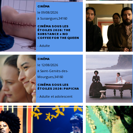
CINÉMA
le 09/08/2026
à Sussargues,34160
CINÉMA SOUS LES
ÉTOILES 2026: THE
SUBSTANCE + NO
COFFEE FOR THE QUEEN
- Adulte
CINÉMA
le 12/08/2026
à Saint-Geniès-des-
Mourgues,34160
CINÉMA SOUS LES
ÉTOILES 2026: PAPICHA
- Adulte et adolescent