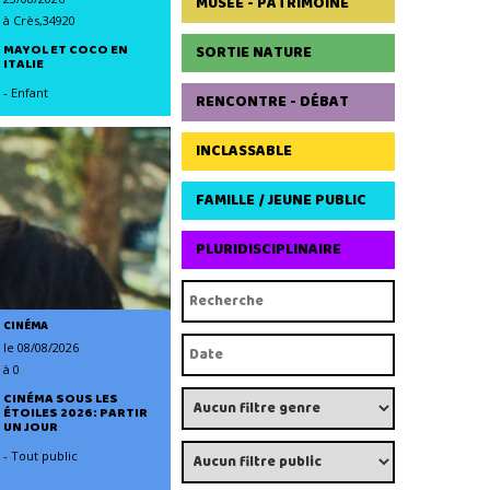
MUSÉE - PATRIMOINE
à Crès,34920
MAYOL ET COCO EN
SORTIE NATURE
ITALIE
- Enfant
RENCONTRE - DÉBAT
INCLASSABLE
FAMILLE / JEUNE PUBLIC
PLURIDISCIPLINAIRE
CINÉMA
le 08/08/2026
à 0
CINÉMA SOUS LES
ÉTOILES 2026: PARTIR
UN JOUR
- Tout public