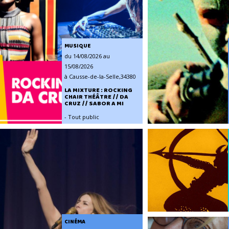
MUSIQUE
du 14/08/2026 au
15/08/2026
à Causse-de-la-Selle,34380
LA MIXTURE : ROCKING
CHAIR THÉÂTRE // DA
CRUZ // SABOR A MI
- Tout public
CINÉMA