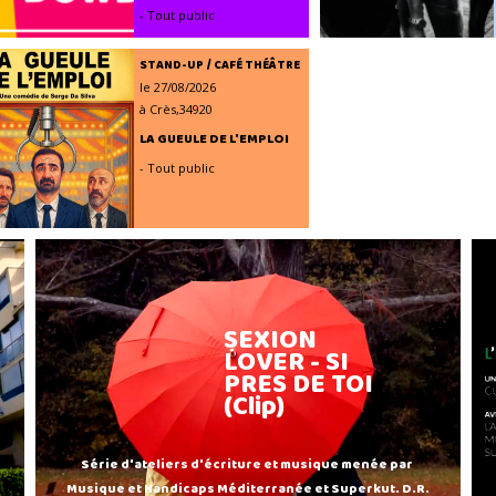
- Tout public
STAND-UP / CAFÉ THÉÂTRE
le 27/08/2026
à Crès,34920
LA GUEULE DE L'EMPLOI
- Tout public
SEXION
LOVER - SI
PRES DE TOI
(Clip)
Série d'ateliers d'écriture et musique menée par
Musique et Handicaps Méditerranée et Superkut. D.R.