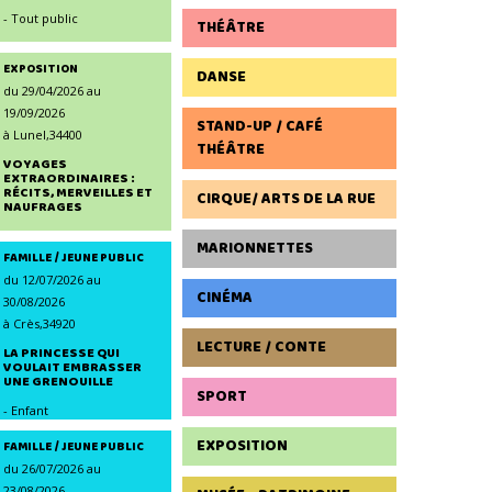
- Tout public
THÉÂTRE
EXPOSITION
DANSE
du 29/04/2026 au
19/09/2026
STAND-UP / CAFÉ
à Lunel,34400
THÉÂTRE
VOYAGES
EXTRAORDINAIRES :
RÉCITS, MERVEILLES ET
CIRQUE/ ARTS DE LA RUE
NAUFRAGES
- Tout public
MARIONNETTES
FAMILLE / JEUNE PUBLIC
du 12/07/2026 au
CINÉMA
30/08/2026
à Crès,34920
LECTURE / CONTE
LA PRINCESSE QUI
VOULAIT EMBRASSER
UNE GRENOUILLE
SPORT
- Enfant
EXPOSITION
FAMILLE / JEUNE PUBLIC
du 26/07/2026 au
23/08/2026