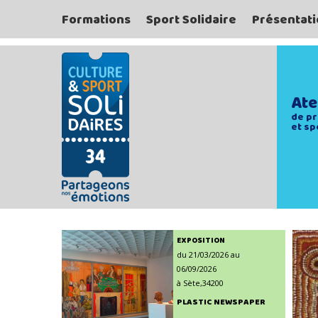
Formations
Sport Solidaire
Présentati
Ate
de pr
et sp
EXPOSITION
du 21/03/2026 au
06/09/2026
à Sète,34200
PLASTIC NEWSPAPER