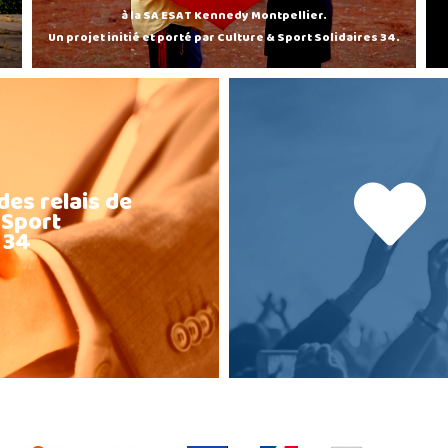
à la SA ESAT Kennedy Montpellier.
Un projet initié et porté par Culture & Sport Solidaires 34.
des relais de
 Sport
 34