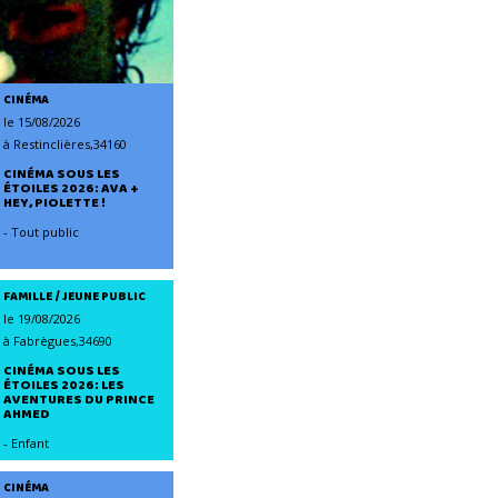
CINÉMA
le 15/08/2026
à Restinclières,34160
CINÉMA SOUS LES
ÉTOILES 2026: AVA +
HEY, PIOLETTE !
- Tout public
FAMILLE / JEUNE PUBLIC
le 19/08/2026
à Fabrègues,34690
CINÉMA SOUS LES
ÉTOILES 2026: LES
AVENTURES DU PRINCE
AHMED
- Enfant
CINÉMA