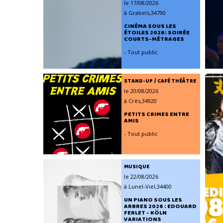
le 17/08/2026
à Grabels,34790
CINÉMA SOUS LES
ÉTOILES 2026: SOIRÉE
COURTS-MÉTRAGES
- Tout public
STAND-UP / CAFÉ THÉÂTRE
le 20/08/2026
à Crès,34920
PETITS CRIMES ENTRE
AMIS
- Tout public
MUSIQUE
le 22/08/2026
à Lunel-Viel,34400
UN PIANO SOUS LES
ARBRES 2026 : EDOUARD
FERLET - KÖLN
VARIATIONS