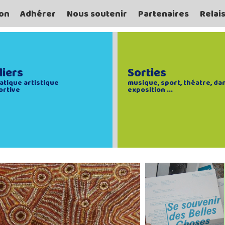
on
Adhérer
Nous soutenir
Partenaires
Relai
liers
Sorties
atique artistique
musique, sport, théatre, da
ortive
exposition ...