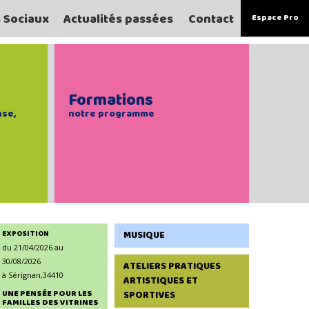
s Sociaux
Actualités passées
Contact
Espace Pro
Formations
nse,
notre programme
EXPOSITION
MUSIQUE
du 21/04/2026 au
30/08/2026
ATELIERS PRATIQUES
à Sérignan,34410
ARTISTIQUES ET
UNE PENSÉE POUR LES
SPORTIVES
FAMILLES DES VITRINES