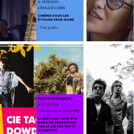
le 18/08/2026
à BEAULIEU,34000
CINÉMA SOUS LES
ÉTOILES 2026: ALINE
- Tout public
PLURIDISCIPLINAIRE
le 21/08/2026
à Causse-de-la-Selle,34380
LA MIXTURE : TEMPÊTE
DANS UN VERRE D'EAU
PAR LA CIE TAC TAC //
DOWDELIN