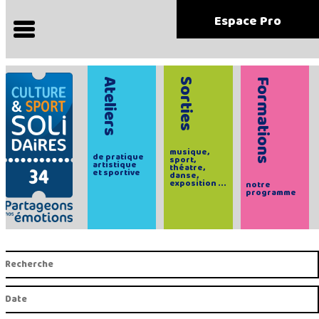
Espace Pro
Ateliers
Sorties
Formations
musique,
de pratique
sport,
artistique
théatre,
et sportive
danse,
exposition ...
notre
programme