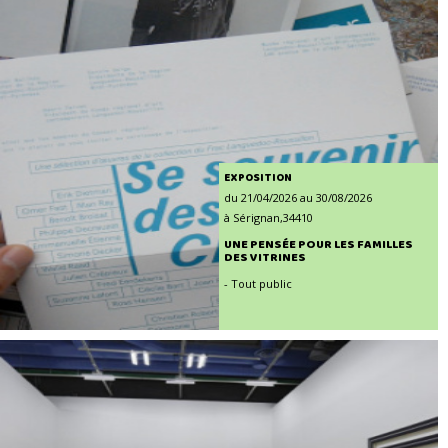
EXPOSITION
du 21/04/2026 au 30/08/2026
à Sérignan,34410
UNE PENSÉE POUR LES FAMILLES
DES VITRINES
- Tout public