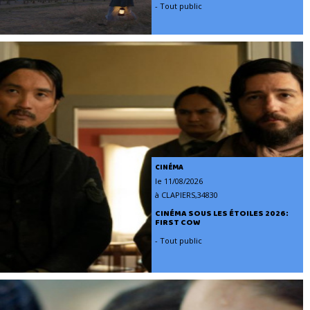
- Tout public
CINÉMA
le 11/08/2026
à CLAPIERS,34830
CINÉMA SOUS LES ÉTOILES 2026:
FIRST COW
- Tout public