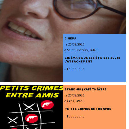
CINÉMA
le 20/08/2026
à Saint Drézéry,34160
CINÉMA SOUS LES ÉTOILES 2026:
L'ATTACHEMENT
- Tout public
STAND-UP / CAFÉ THÉÂTRE
le 20/08/2026
à Crès,34920
PETITS CRIMES ENTRE AMIS
- Tout public