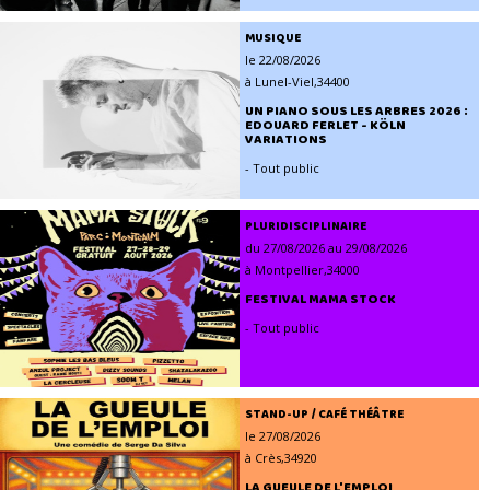
MUSIQUE
le 22/08/2026
à Lunel-Viel,34400
UN PIANO SOUS LES ARBRES 2026 :
EDOUARD FERLET - KÖLN
VARIATIONS
- Tout public
PLURIDISCIPLINAIRE
du 27/08/2026 au 29/08/2026
à Montpellier,34000
FESTIVAL MAMA STOCK
- Tout public
STAND-UP / CAFÉ THÉÂTRE
le 27/08/2026
à Crès,34920
LA GUEULE DE L'EMPLOI