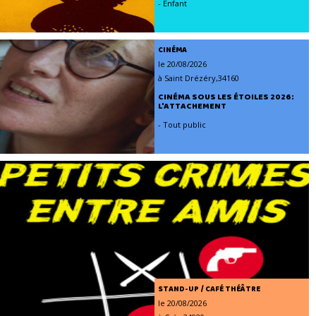
- Enfant
CINÉMA
le 20/08/2026
à Saint Drézéry,34160
CINÉMA SOUS LES ÉTOILES 2026:
L'ATTACHEMENT
- Tout public
STAND-UP / CAFÉ THÉÂTRE
le 20/08/2026