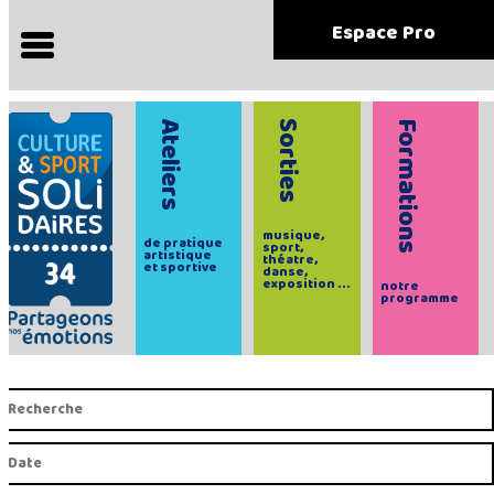
Espace Pro
Ateliers
Sorties
Formations
musique,
de pratique
sport,
artistique
théatre,
et sportive
danse,
exposition ...
notre
programme