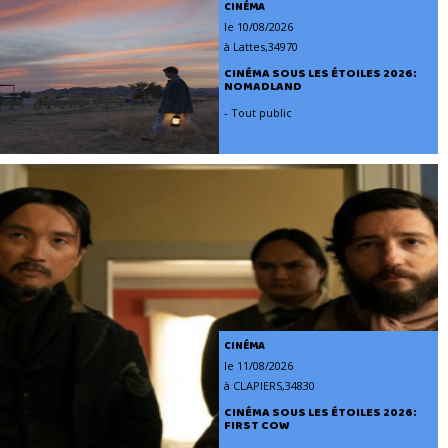
CINÉMA
le 10/08/2026
à Lattes,34970
CINÉMA SOUS LES ÉTOILES 2026:
NOMADLAND
- Tout public
CINÉMA
le 11/08/2026
à CLAPIERS,34830
CINÉMA SOUS LES ÉTOILES 2026:
FIRST COW