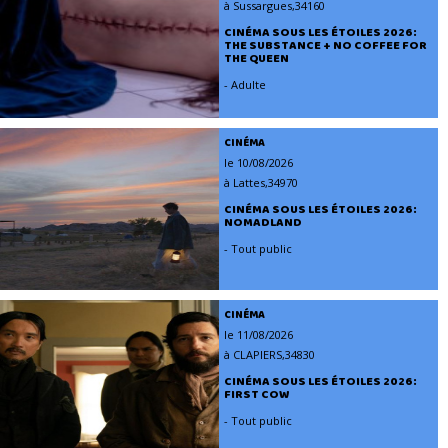
à Sussargues,34160
CINÉMA SOUS LES ÉTOILES 2026:
THE SUBSTANCE + NO COFFEE FOR
THE QUEEN
- Adulte
CINÉMA
le 10/08/2026
à Lattes,34970
CINÉMA SOUS LES ÉTOILES 2026:
NOMADLAND
- Tout public
CINÉMA
le 11/08/2026
à CLAPIERS,34830
CINÉMA SOUS LES ÉTOILES 2026:
FIRST COW
- Tout public