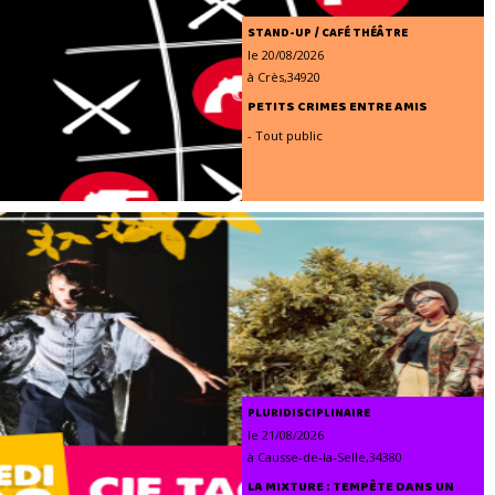
STAND-UP / CAFÉ THÉÂTRE
le 20/08/2026
à Crès,34920
PETITS CRIMES ENTRE AMIS
- Tout public
PLURIDISCIPLINAIRE
le 21/08/2026
à Causse-de-la-Selle,34380
LA MIXTURE : TEMPÊTE DANS UN