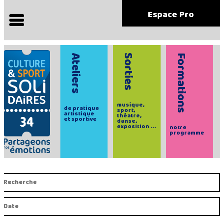
Espace Pro
Ateliers
Sorties
Formations
musique,
de pratique
sport,
artistique
théatre,
et sportive
danse,
exposition ...
notre
programme