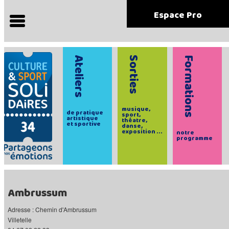
Espace Pro
Ateliers
Sorties
Formations
musique,
de pratique
sport,
artistique
théatre,
et sportive
danse,
exposition ...
notre
programme
Ambrussum
Adresse : Chemin d'Ambrussum
Villetelle