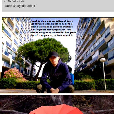
04 67 02 22 33
l.duret@paysdelunel.fr