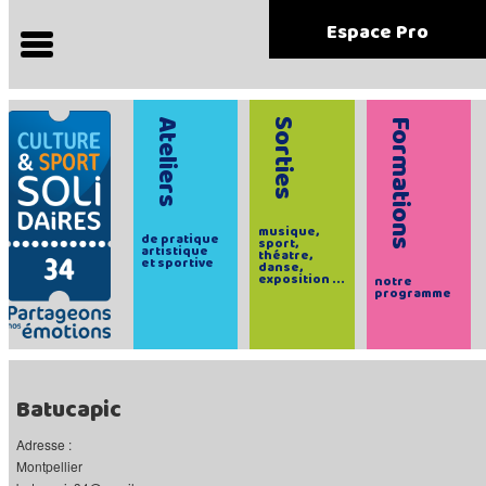
Espace Pro
Ateliers
Sorties
Formations
musique,
de pratique
sport,
artistique
théatre,
et sportive
danse,
exposition ...
notre
programme
Batucapic
Adresse :
Montpellier