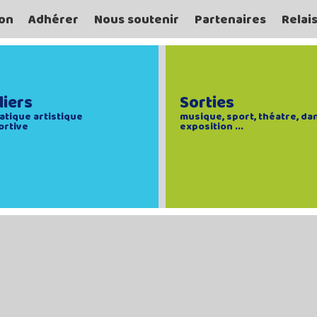
on
Adhérer
Nous soutenir
Partenaires
Relai
liers
Sorties
atique artistique
musique, sport, théatre, da
ortive
exposition ...