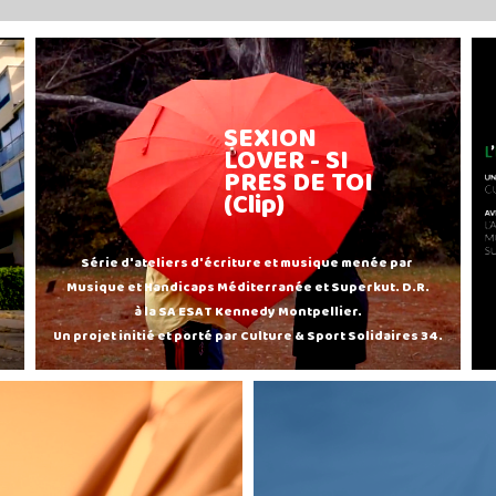
SEXION
LOVER - SI
PRES DE TOI
(Clip)
Série d'ateliers d'écriture et musique menée par
Musique et Handicaps Méditerranée et Superkut. D.R.
à la SA ESAT Kennedy Montpellier.
Un projet initié et porté par Culture & Sport Solidaires 34.