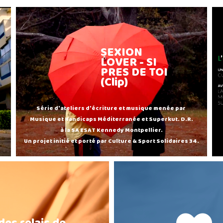
SEXION
LOVER - SI
PRES DE TOI
(Clip)
Série d'ateliers d'écriture et musique menée par
Musique et Handicaps Méditerranée et Superkut. D.R.
à la SA ESAT Kennedy Montpellier.
Un projet initié et porté par Culture & Sport Solidaires 34.