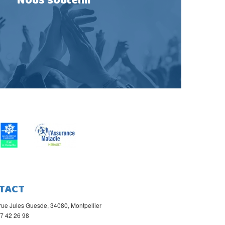
Nous soutenir
TACT
rue Jules Guesde, 34080, Montpellier
67 42 26 98