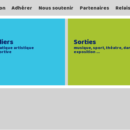
on
Adhérer
Nous soutenir
Partenaires
Relai
liers
Sorties
atique artistique
musique, sport, théatre, da
ortive
exposition ...