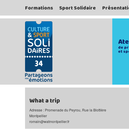
Formations
Sport Solidaire
Présentati
Ate
de pr
et sp
What a trip
Adresse : Promenade du Peyrou, Rue la Blottière
Montpellier
romain@watmontpellier.fr