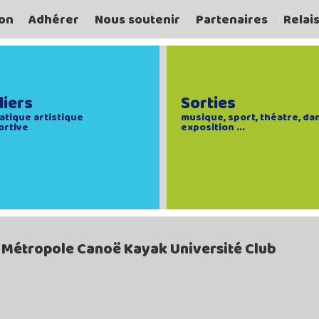
on
Adhérer
Nous soutenir
Partenaires
Relai
liers
Sorties
atique artistique
musique, sport, théatre, da
ortive
exposition ...
 Métropole Canoë Kayak Université Club