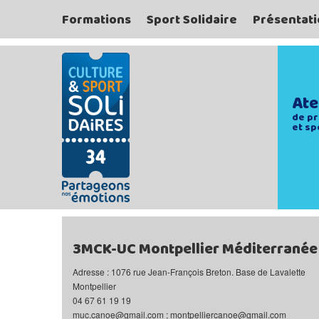
Formations
Sport Solidaire
Présentati
Ate
de pr
et sp
3MCK-UC Montpellier Méditerranée
Adresse : 1076 rue Jean-François Breton. Base de Lavalette
Montpellier
04 67 61 19 19
muc.canoe@gmail.com ; montpelliercanoe@gmail.com