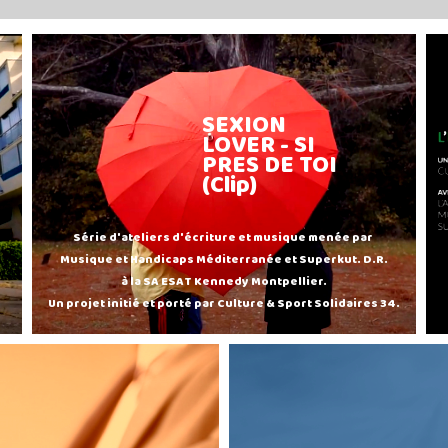
SEXION
LOVER - SI
PRES DE TOI
(Clip)
Série d'ateliers d'écriture et musique menée par
Musique et Handicaps Méditerranée et Superkut. D.R.
à la SA ESAT Kennedy Montpellier.
Un projet initié et porté par Culture & Sport Solidaires 34.