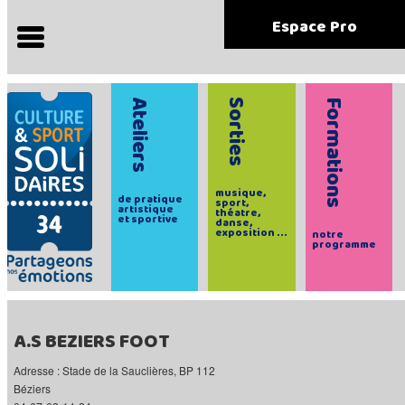
Espace Pro
Ateliers
Sorties
Formations
musique,
de pratique
sport,
artistique
théatre,
et sportive
danse,
exposition ...
notre
programme
A.S BEZIERS FOOT
Adresse : Stade de la Sauclières, BP 112
Béziers