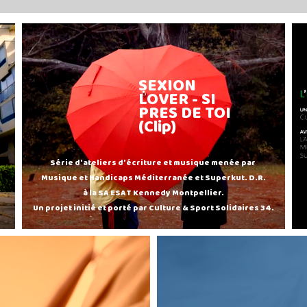
SEXION
LOVER - SI
PRES DE TOI
(Clip)
Série d'ateliers d'écriture et musique menée par
Musique et Handicaps Méditerranée et Superkut. D.R.
à la SA ESAT Kennedy Montpellier.
Un projet initié et porté par Culture & Sport Solidaires 34.