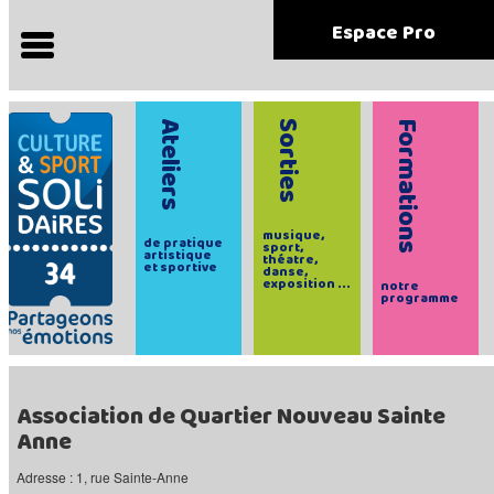
Espace Pro
Ateliers
Sorties
Formations
musique,
de pratique
sport,
artistique
théatre,
et sportive
danse,
exposition ...
notre
programme
Association de Quartier Nouveau Sainte
Anne
Adresse : 1, rue Sainte-Anne