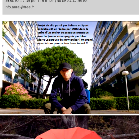
09.50.63.27.39 (de 11h à 13h) ou 06.84.47.99.88
info.aural@free.fr