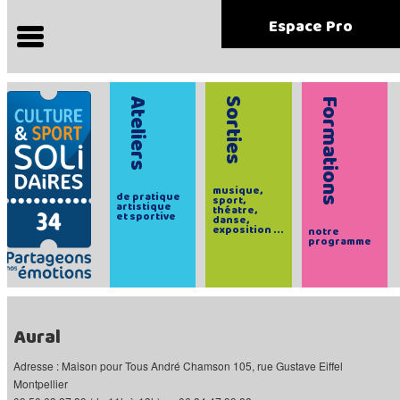
Espace Pro
Ateliers
Sorties
Formations
musique,
de pratique
sport,
artistique
théatre,
et sportive
danse,
exposition ...
notre
programme
Aural
Adresse : Maison pour Tous André Chamson 105, rue Gustave Eiffel
Montpellier