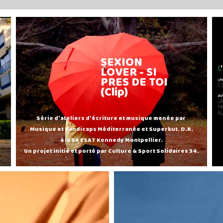
SEXION
LOVER - SI
PRES DE TOI
(Clip)
Série d'ateliers d'écriture et musique menée par
Musique et Handicaps Méditerranée et Superkut. D.R.
à la SA ESAT Kennedy Montpellier.
Un projet initié et porté par Culture & Sport Solidaires 34.