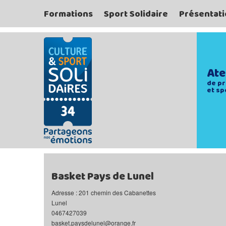
Formations
Sport Solidaire
Présentati
Ate
de pr
et sp
Basket Pays de Lunel
Adresse : 201 chemin des Cabanettes
Lunel
0467427039
basket.paysdelunel@orange.fr