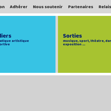
on
Adhérer
Nous soutenir
Partenaires
Relai
liers
Sorties
atique artistique
musique, sport, théatre, da
ortive
exposition ...