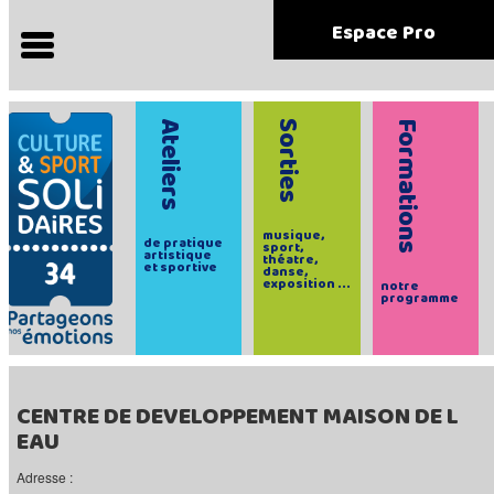
Espace Pro
Ateliers
Sorties
Formations
musique,
de pratique
sport,
artistique
théatre,
et sportive
danse,
exposition ...
notre
programme
CENTRE DE DEVELOPPEMENT MAISON DE L
EAU
Adresse :