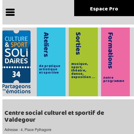
Espace Pro
Ateliers
Sorties
Formations
musique,
de pratique
sport,
artistique
théatre,
et sportive
danse,
exposition ...
notre
programme
Centre social culturel et sportif de
Valdegour
Adresse : 4, Place Pythagore