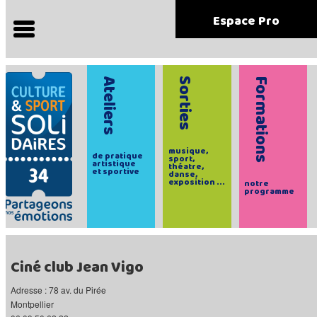
Espace Pro
Ateliers
Sorties
Formations
musique,
de pratique
sport,
artistique
théatre,
et sportive
danse,
exposition ...
notre
programme
Ciné club Jean Vigo
Adresse : 78 av. du Pirée
Montpellier