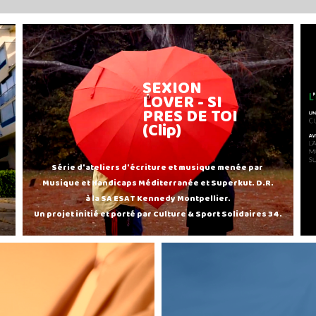
SEXION
LOVER - SI
PRES DE TOI
(Clip)
Série d'ateliers d'écriture et musique menée par
Musique et Handicaps Méditerranée et Superkut. D.R.
à la SA ESAT Kennedy Montpellier.
Un projet initié et porté par Culture & Sport Solidaires 34.