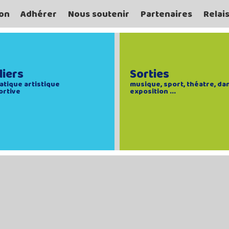
on
Adhérer
Nous soutenir
Partenaires
Relai
liers
Sorties
atique artistique
musique, sport, théatre, da
ortive
exposition ...