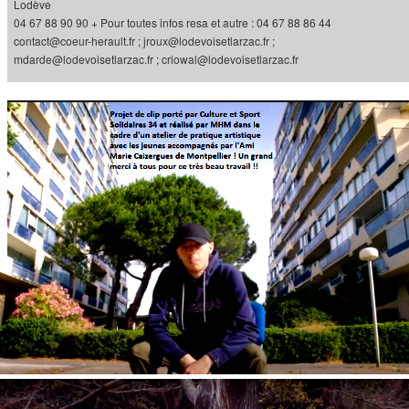
Lodève
04 67 88 90 90 + Pour toutes infos resa et autre : 04 67 88 86 44
contact@coeur-herault.fr ; jroux@lodevoisetlarzac.fr ;
mdarde@lodevoisetlarzac.fr ; criowal@lodevoisetlarzac.fr