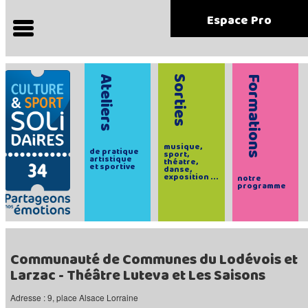
Espace Pro
Ateliers
Sorties
Formations
musique,
de pratique
sport,
artistique
théatre,
et sportive
danse,
exposition ...
notre
programme
Communauté de Communes du Lodévois et
Larzac - Théâtre Luteva et Les Saisons
Adresse : 9, place Alsace Lorraine