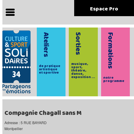
Espace Pro
Ateliers
Sorties
Formations
musique,
de pratique
sport,
artistique
théatre,
et sportive
danse,
exposition ...
notre
programme
Compagnie Chagall sans M
Adresse : 5 RUE BAYARD
Montpellier