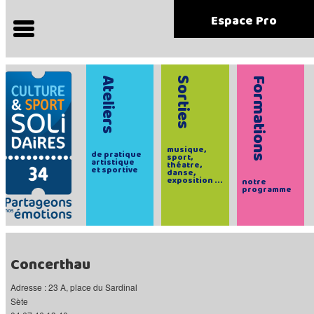
Espace Pro
Ateliers
Sorties
Formations
musique,
de pratique
sport,
artistique
théatre,
et sportive
danse,
exposition ...
notre
programme
Concerthau
Adresse : 23 A, place du Sardinal
Sète