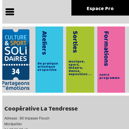
Espace Pro
Ateliers
Sorties
Formations
musique,
de pratique
sport,
artistique
théatre,
et sportive
danse,
exposition ...
notre
programme
Coopérative La Tendresse
Adresse : 80 Impasse Flouch
Montpellier