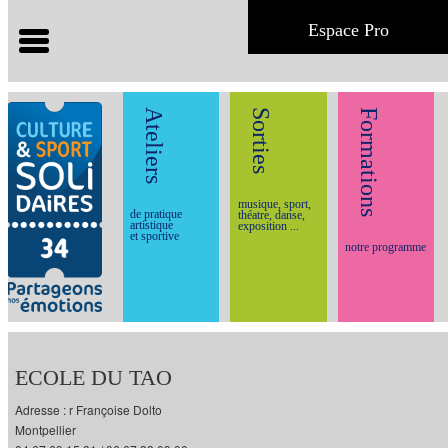
Espace Pro
Ateliers
Sorties
Formations
musique, sport,
de pratique
théatre, danse,
artistique
exposition ...
et sportive
notre programme
ECOLE DU TAO
Adresse : r Françoise Dolto
Montpellier