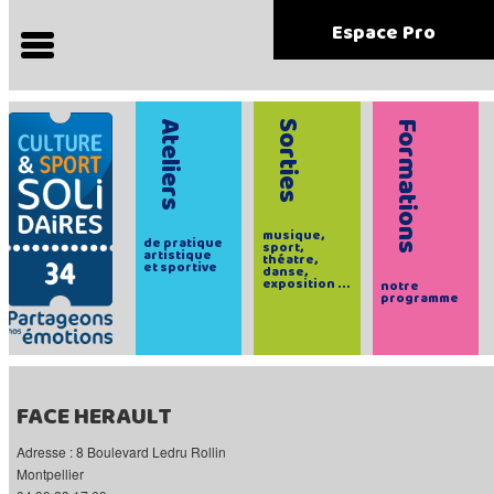
Espace Pro
Ateliers
Sorties
Formations
musique,
de pratique
sport,
artistique
théatre,
et sportive
danse,
exposition ...
notre
programme
FACE HERAULT
Adresse : 8 Boulevard Ledru Rollin
Montpellier