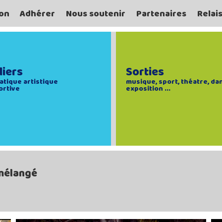
on
Adhérer
Nous soutenir
Partenaires
Relai
liers
Sorties
atique artistique
musique, sport, théatre, da
ortive
exposition ...
 mélangé