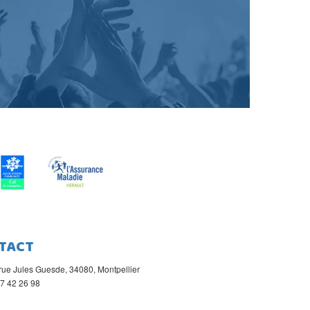
TACT
rue Jules Guesde, 34080, Montpellier
67 42 26 98