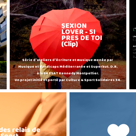
SEXION
LOVER - SI
PRES DE TOI
(Clip)
Série d'ateliers d'écriture et musique menée par
Musique et Handicaps Méditerranée et Superkut. D.R.
à la SA ESAT Kennedy Montpellier.
Un projet initié et porté par Culture & Sport Solidaires 34.
des relais de