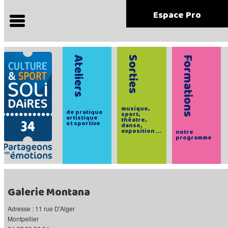
Espace Pro
Ateliers
Sorties
Formations
musique,
de pratique
sport,
artistique
théatre,
et sportive
danse,
exposition ...
notre
programme
Galerie Montana
Adresse : 11 rue D'Alger
Montpellier