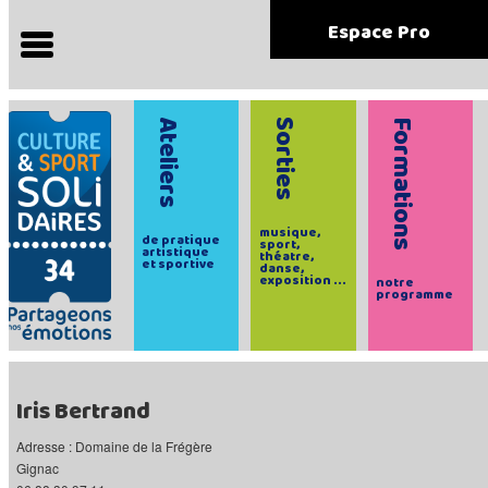
Espace Pro
Ateliers
Sorties
Formations
musique,
de pratique
sport,
artistique
théatre,
et sportive
danse,
exposition ...
notre
programme
Iris Bertrand
Adresse : Domaine de la Frégère
Gignac