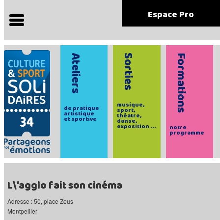
Espace Pro
Ateliers
Sorties
Formations
musique,
de pratique
sport,
artistique
théatre,
et sportive
danse,
exposition ...
notre
programme
L\'agglo fait son cinéma
Adresse : 50, place Zeus
Montpellier