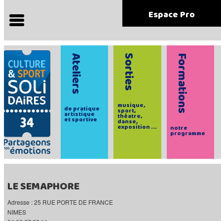
Espace Pro
Ateliers
Sorties
Formations
musique,
de pratique
sport,
artistique
théatre,
et sportive
danse,
exposition ...
notre
programme
LE SEMAPHORE
Adresse : 25 RUE PORTE DE FRANCE
NIMES