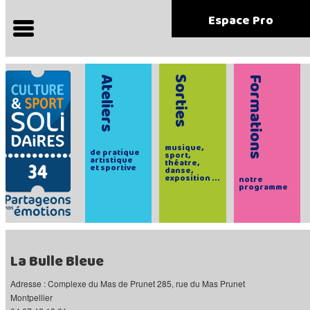
Espace Pro
Ateliers
Sorties
Formations
musique,
de pratique
sport,
artistique
théatre,
et sportive
danse,
exposition ...
notre
programme
La Bulle Bleue
Adresse : Complexe du Mas de Prunet 285, rue du Mas Prunet
Montpellier