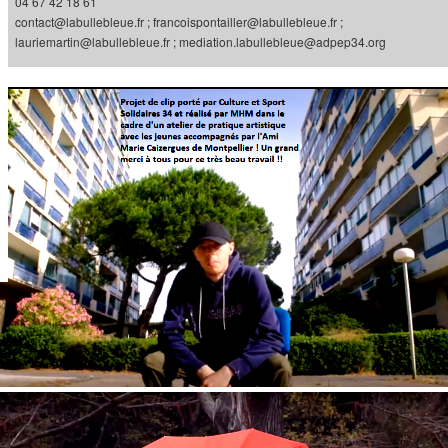
04 67 42 18 61
contact@labullebleue.fr ; francoispontailler@labullebleue.fr ;
lauriemartin@labullebleue.fr ; mediation.labullebleue@adpep34.org