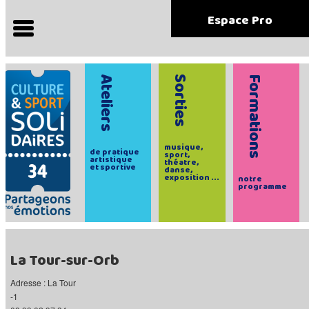
Espace Pro
Ateliers
Sorties
Formations
musique,
de pratique
sport,
artistique
théatre,
et sportive
danse,
exposition ...
notre
programme
La Tour-sur-Orb
Adresse : La Tour
-1