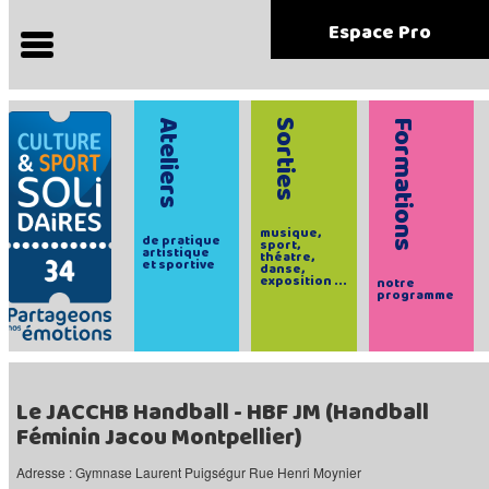
Espace Pro
Ateliers
Sorties
Formations
musique,
de pratique
sport,
artistique
théatre,
et sportive
danse,
exposition ...
notre
programme
Le JACCHB Handball - HBF JM (Handball
Féminin Jacou Montpellier)
Adresse : Gymnase Laurent Puigségur Rue Henri Moynier