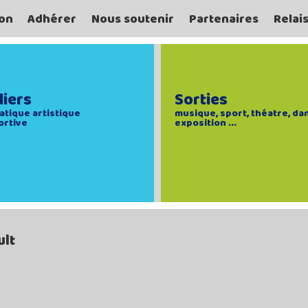
on
Adhérer
Nous soutenir
Partenaires
Relai
liers
Sorties
atique artistique
musique, sport, théatre, da
ortive
exposition ...
ult