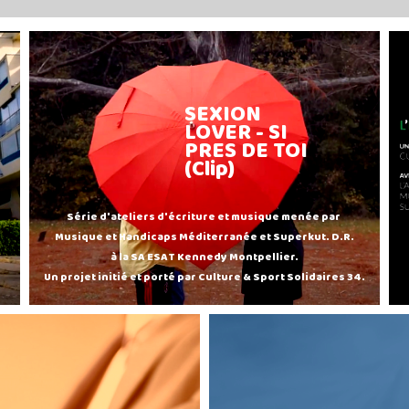
SEXION
LOVER - SI
PRES DE TOI
(Clip)
Série d'ateliers d'écriture et musique menée par
Musique et Handicaps Méditerranée et Superkut. D.R.
à la SA ESAT Kennedy Montpellier.
Un projet initié et porté par Culture & Sport Solidaires 34.