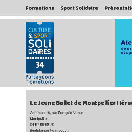
Formations
Sport Solidaire
Présentati
Ate
de pr
et sp
Le Jeune Ballet de Montpellier Héra
Adresse : 18, rue François Mireur
Montpellier
04 67 99 68 70
jbmhdanse@wanadoo.fr