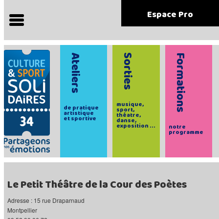
Espace Pro
Ateliers
Sorties
Formations
musique,
de pratique
sport,
artistique
théatre,
et sportive
danse,
exposition ...
notre
programme
Le Petit Théâtre de la Cour des Poètes
Adresse : 15 rue Draparnaud
Montpellier