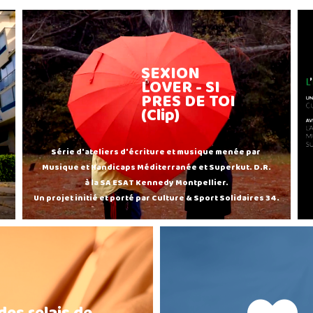
SEXION
LOVER - SI
PRES DE TOI
(Clip)
Série d'ateliers d'écriture et musique menée par
Musique et Handicaps Méditerranée et Superkut. D.R.
à la SA ESAT Kennedy Montpellier.
Un projet initié et porté par Culture & Sport Solidaires 34.