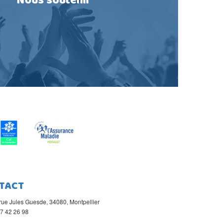
Nous soutenir
TACT
rue Jules Guesde, 34080, Montpellier
67 42 26 98