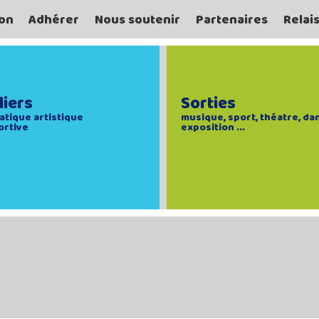
on
Adhérer
Nous soutenir
Partenaires
Relai
liers
Sorties
atique artistique
musique, sport, théatre, da
ortive
exposition ...