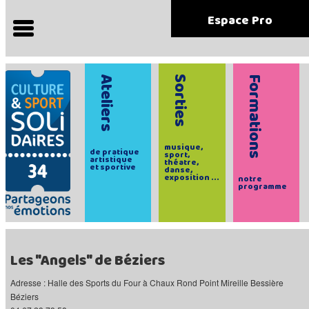
Espace Pro
Ateliers
Sorties
Formations
musique,
de pratique
sport,
artistique
théatre,
et sportive
danse,
exposition ...
notre
programme
Les "Angels" de Béziers
Adresse : Halle des Sports du Four à Chaux Rond Point Mireille Bessière
Béziers