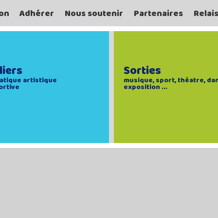
on
Adhérer
Nous soutenir
Partenaires
Relai
liers
Sorties
atique artistique
musique, sport, théatre, da
ortive
exposition ...