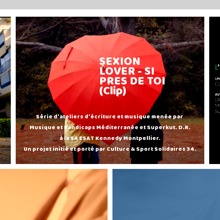
SEXION
LOVER - SI
PRES DE TOI
(Clip)
Série d'ateliers d'écriture et musique menée par
Musique et Handicaps Méditerranée et Superkut. D.R.
à la SA ESAT Kennedy Montpellier.
Un projet initié et porté par Culture & Sport Solidaires 34.