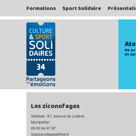
Formations
Sport Solidaire
Présentati
Ate
de pr
et sp
Les ziconofages
Adresse : 67, avenue de Lodève
Montpellier
09 50 64 97 87
lesziconofages@free.fr