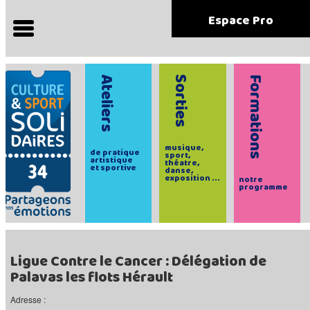
Espace Pro
Ateliers
Sorties
Formations
musique,
de pratique
sport,
artistique
théatre,
et sportive
danse,
exposition ...
notre
programme
Ligue Contre le Cancer : Délégation de
Palavas les flots Hérault
Adresse :