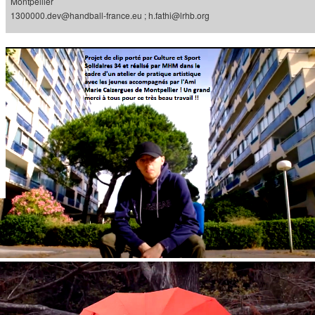
Montpellier
1300000.dev@handball-france.eu ; h.fathi@lrhb.org