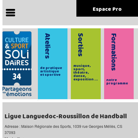
Espace Pro
Ateliers
Sorties
Formations
musique,
de pratique
sport,
artistique
théatre,
et sportive
danse,
exposition ...
notre
programme
Ligue Languedoc-Roussillon de Handball
Adresse : Maison Régionale des Sports, 1039 rue Georges Méliès, CS
37093