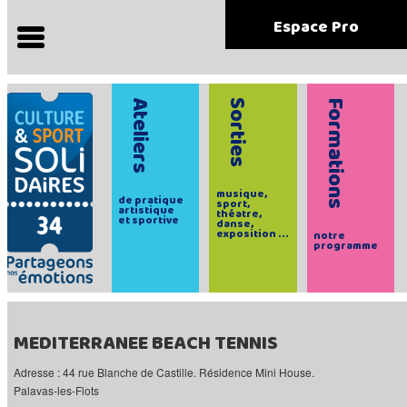
Espace Pro
Ateliers
Sorties
Formations
musique,
de pratique
sport,
artistique
théatre,
et sportive
danse,
exposition ...
notre
programme
MEDITERRANEE BEACH TENNIS
Adresse : 44 rue Blanche de Castille. Résidence Mini House.
Palavas-les-Flots