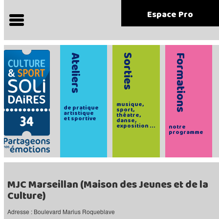
Espace Pro
Ateliers
Sorties
Formations
musique,
de pratique
sport,
artistique
théatre,
et sportive
danse,
exposition ...
notre
programme
MJC Marseillan (Maison des Jeunes et de la
Culture)
Adresse : Boulevard Marius Roqueblave