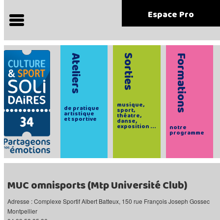
Espace Pro
Ateliers
Sorties
Formations
musique,
de pratique
sport,
artistique
théatre,
et sportive
danse,
exposition ...
notre
programme
MUC omnisports (Mtp Université Club)
Adresse : Complexe Sportif Albert Batteux, 150 rue François Joseph Gossec
Montpellier