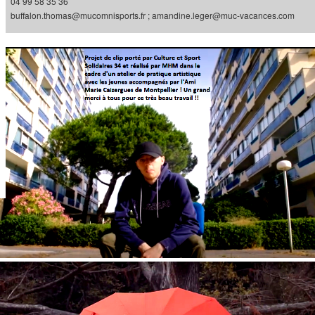
04 99 58 35 36
buffalon.thomas@mucomnisports.fr ; amandine.leger@muc-vacances.com