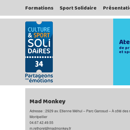
Formations
Sport Solidaire
Présentati
Ate
de pr
et sp
Mad Monkey
Adresse : 2929 av. Etienne Méhul – Parc Garosud – À côté de
Montpellier
04.67.42.49.55
m.rethoret@madmonkey.fr