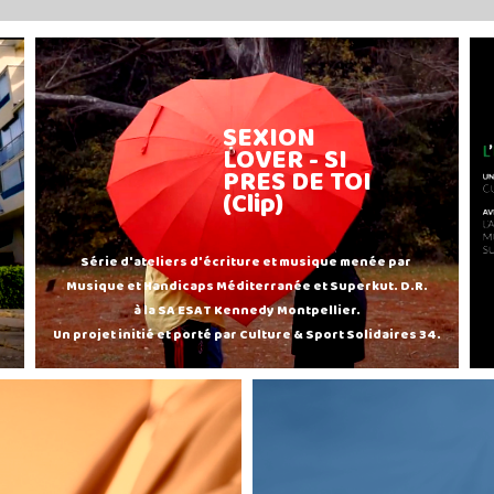
SEXION
LOVER - SI
PRES DE TOI
(Clip)
Série d'ateliers d'écriture et musique menée par
Musique et Handicaps Méditerranée et Superkut. D.R.
à la SA ESAT Kennedy Montpellier.
Un projet initié et porté par Culture & Sport Solidaires 34.