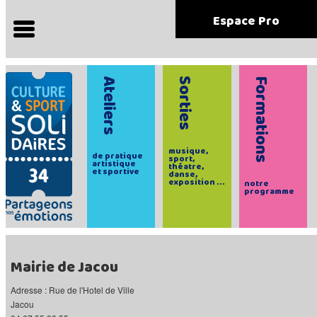
Espace Pro
Ateliers
Sorties
Formations
musique,
de pratique
sport,
artistique
théatre,
et sportive
danse,
exposition ...
notre
programme
Mairie de Jacou
Adresse : Rue de l'Hotel de Ville
Jacou