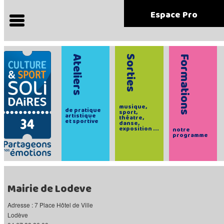
Espace Pro
Ateliers
Sorties
Formations
musique,
de pratique
sport,
artistique
théatre,
et sportive
danse,
exposition ...
notre
programme
Mairie de Lodeve
Adresse : 7 Place Hôtel de Ville
Lodève