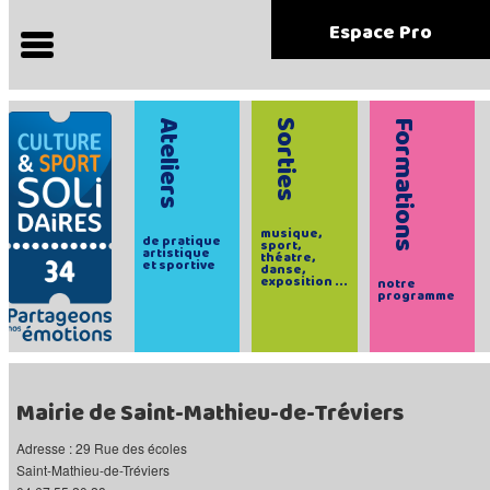
Espace Pro
Ateliers
Sorties
Formations
musique,
de pratique
sport,
artistique
théatre,
et sportive
danse,
exposition ...
notre
programme
Mairie de Saint-Mathieu-de-Tréviers
Adresse : 29 Rue des écoles
Saint-Mathieu-de-Tréviers