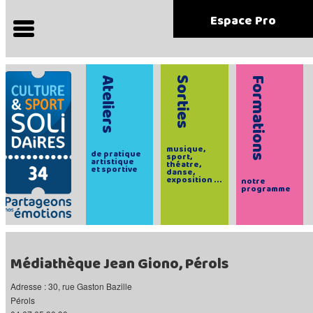
Espace Pro
Ateliers
Sorties
Formations
musique,
de pratique
sport,
artistique
théatre,
et sportive
danse,
exposition ...
notre
programme
Médiathèque Jean Giono, Pérols
Adresse : 30, rue Gaston Bazille
Pérols