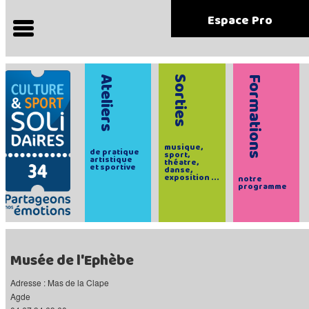
Espace Pro
Ateliers
Sorties
Formations
musique,
de pratique
sport,
artistique
théatre,
et sportive
danse,
exposition ...
notre
programme
Musée de l'Ephèbe
Adresse : Mas de la Clape
Agde