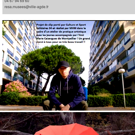
04 67 94 69 60
resa.musees@ville-agde.fr