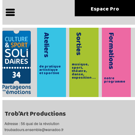
Espace Pro
Ateliers
Sorties
Formations
musique,
de pratique
sport,
artistique
théatre,
et sportive
danse,
exposition ...
notre
programme
Trob'Art Productions
Adresse : 56 quai de la révolution
troubadours.ensemble@wanadoo.fr