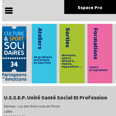
Espace Pro
Ateliers
Sorties
Formations
musique,
de pratique
sport,
artistique
théatre,
et sportive
danse,
exposition ...
notre
programme
U.S.S.E.P. Unité Santé Social Et Profession
Adresse : Lac des rêves route de Pérols
Lattes